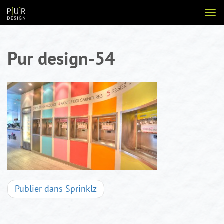
Aller
Voir
au
la
contenu
navi
Pur design-54
Navigation
Publier dans
Sprinklz
d'articles