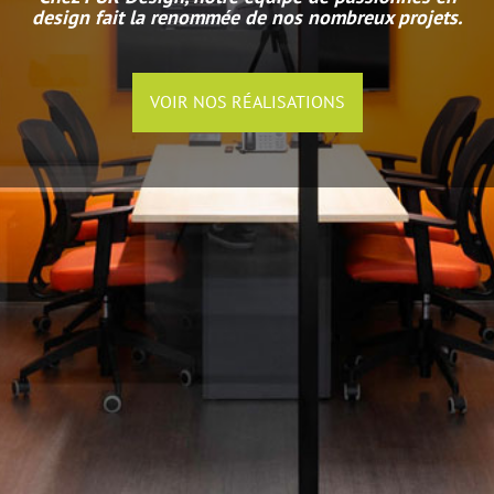
breux projets.
S