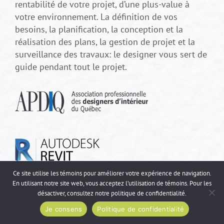
rentabilité de votre projet, d’une plus-value à
votre environnement. La définition de vos
besoins, la planification, la conception et la
réalisation des plans, la gestion de projet et la
surveillance des travaux: le designer vous sert de
guide pendant tout le projet.
Ce site utilise les témoins pour améliorer votre expérience de navigation.
En utilisant notre site web, vous acceptez l’utilisation de témoins. Pour les
En travaillant avec un designer
désactiver, consultez notre
politique de confidentialité
.
d’intérieur membre de l’APDIQ, vous
disposez de la garantie qu’il/elle
Je consens
Politique de confidentialité