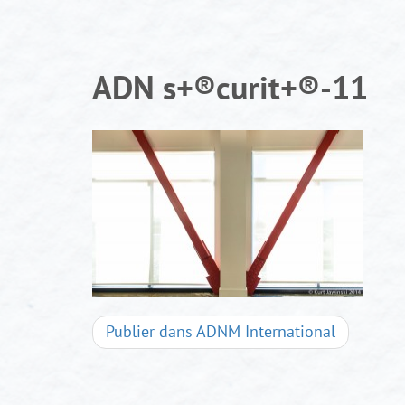
Aller
au
contenu
ADN s+®curit+®-11
Navigation
Publier dans
ADNM International
d'articles