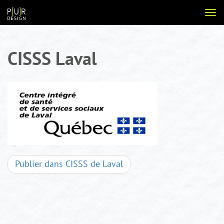
Aller
Voir
au
la
contenu
navi
CISSS Laval
Navigation
Publier dans
CISSS de Laval
d'articles