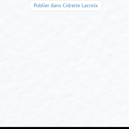
Navigation
Publier dans
Cidrerie Lacroix
d'articles