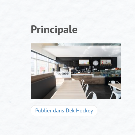
Aller
au
contenu
Principale
Navigation
Publier dans
Dek Hockey
d'articles