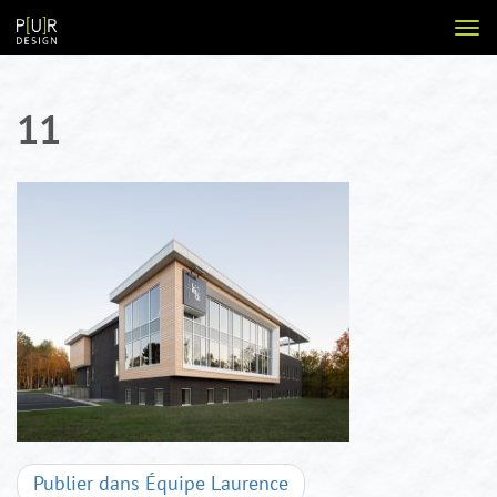
Aller
Voir
au
la
contenu
navi
11
Navigation
Publier dans
Équipe Laurence