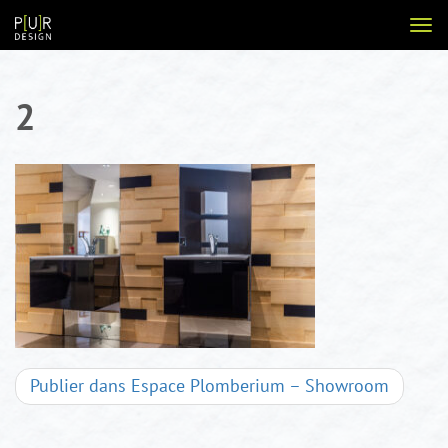
Aller
Voir
au
la
contenu
navi
2
Navigation
Publier dans
Espace Plomberium – Showroom
d'articles