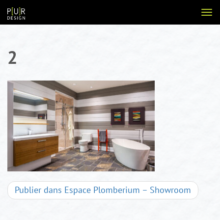
Aller
Voir
au
la
contenu
navi
2
Navigation
Publier dans
Espace Plomberium – Showroom
d'articles