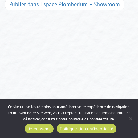
Navigation
Publier dans
Espace Plomberium – Showroom
d'articles
Ce site utilise les témoins pour améliorer votre expérience de navigation.
En utilisant notre site web, vous acceptez l’utilisation de témoins. Pour les
désactiver, consultez notre
politique de confidentialité
.
Je consens
Politique de confidentialité