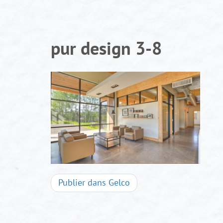
Aller
au
contenu
pur design 3-8
Navigation
Publier dans
Gelco
d'articles