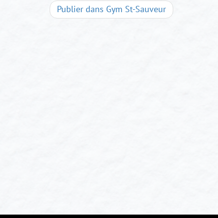
Navigation
Publier dans
Gym St-Sauveur
d'articles