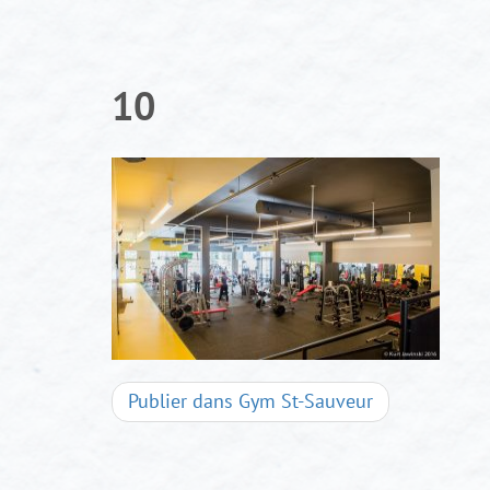
Aller
au
contenu
10
Navigation
Publier dans
Gym St-Sauveur
d'articles