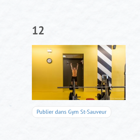
Aller
au
contenu
12
Navigation
Publier dans
Gym St-Sauveur
d'articles