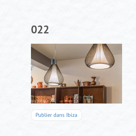
Aller
au
contenu
022
Navigation
Publier dans
Ibiza
d'articles