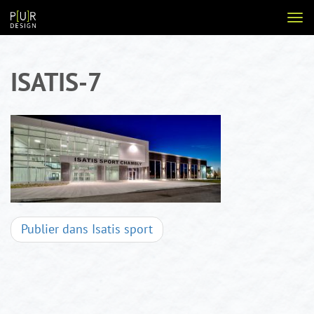
Aller
Voir
au
la
contenu
navi
ISATIS-7
Navigation
Publier dans
Isatis sport
d'articles