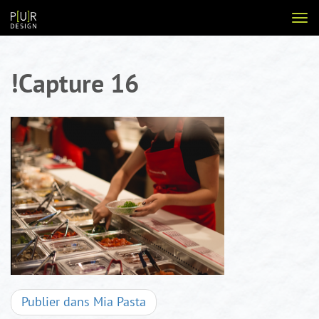
Aller
Voir
au
la
contenu
navi
!Capture 16
Navigation
Publier dans
Mia Pasta