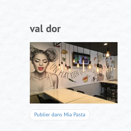
Aller
au
contenu
val dor
Navigation
Publier dans
Mia Pasta
d'articles