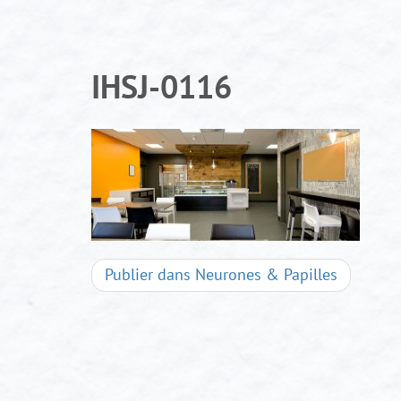
Aller
au
contenu
IHSJ-0116
Navigation
Publier dans
Neurones & Papilles
d'articles