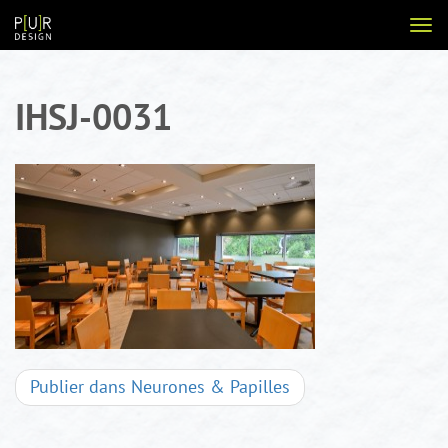
Aller
Voir
au
la
contenu
navi
IHSJ-0031
Navigation
Publier dans
Neurones & Papilles
d'articles