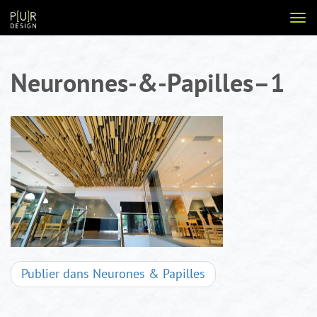
Aller
Voir
au
la
contenu
navi
Neuronnes-&-Papilles–1
Navigation
Publier dans
Neurones & Papilles
d'articles