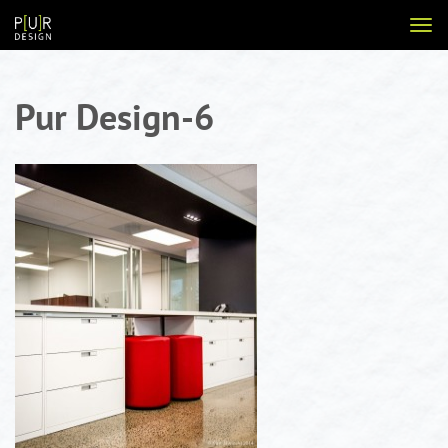
Aller
Voir
au
la
contenu
navi
Pur Design-6