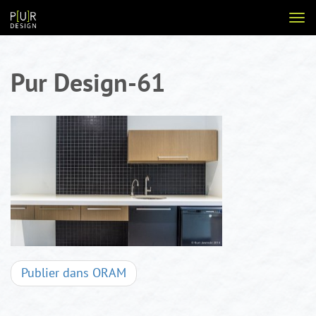
Aller
Voir
au
la
contenu
navi
Pur Design-61
Navigation
Publier dans
ORAM
d'articles