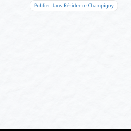
Navigation
Publier dans
Résidence Champigny
d'articles