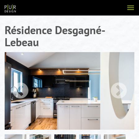
Aller
Voir
au
la
contenu
navi
Résidence Desgagné-
Lebeau