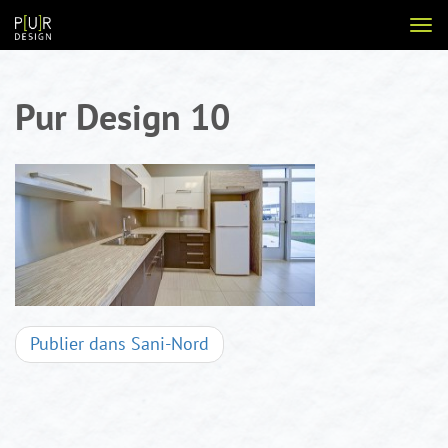
Aller
Voir
au
la
contenu
navi
Pur Design 10
Navigation
Publier dans
Sani-Nord
d'articles