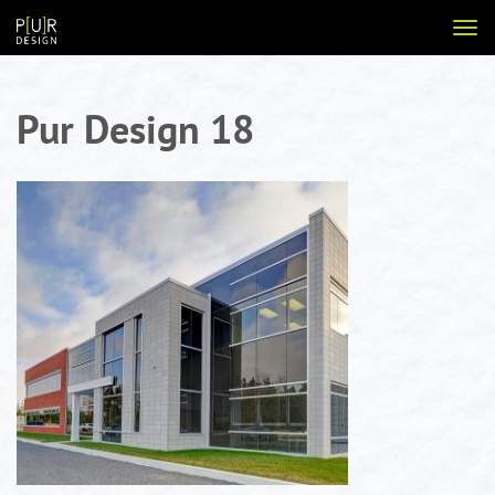
Aller
Voir
au
la
contenu
navi
Pur Design 18