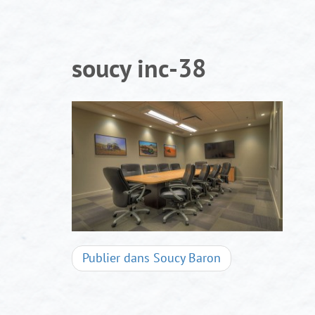
Aller
au
contenu
soucy inc-38
Navigation
Publier dans
Soucy Baron
d'articles