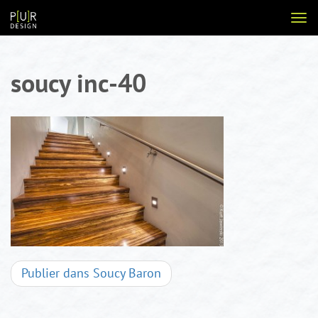
Aller
Voir
au
la
contenu
navi
soucy inc-40
Navigation
Publier dans
Soucy Baron
d'articles