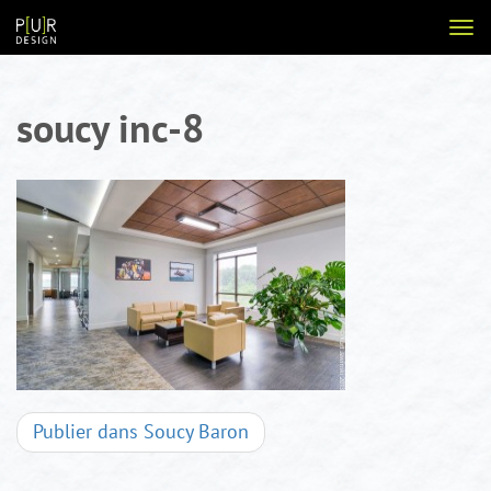
Aller
Voir
au
la
contenu
navi
soucy inc-8
Navigation
Publier dans
Soucy Baron
d'articles