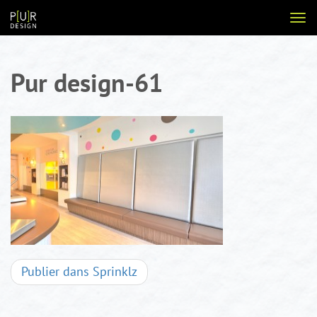
Aller
Voir
au
la
contenu
navi
Pur design-61
Navigation
Publier dans
Sprinklz
d'articles