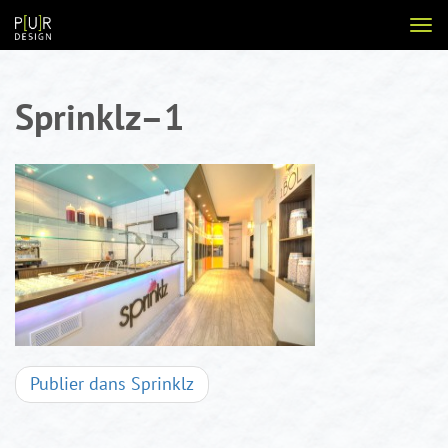
Aller
Voir
au
la
contenu
navi
Sprinklz–1
Navigation
Publier dans
Sprinklz
d'articles