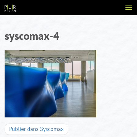
Aller
Voir
au
la
contenu
navi
syscomax-4
Navigation
Publier dans
Syscomax