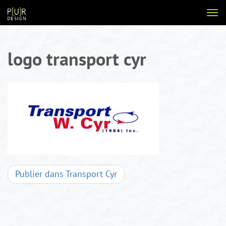
Aller
Voir
au
la
contenu
navi
logo transport cyr
Navigation
Publier dans
Transport Cyr
d'articles